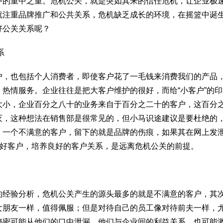
中的重中之重。危机公关，就是突如其来的信任危机，让企业极
就注重品牌推广和公共关系，危机缺乏成长的环境，在摇篮中诞
好公关关系呢？
系
户，也包括个人消费者，即使客户花了一毛钱来消费我们的产品
热情服务。企业往往是把大客户维护的很好，而给“小客户”的印
大小，企业百分之八十的业务来自于百分之二十的客户，这百分
灭，这种想法在销售部是很常见的，但小马识途建议是要杜绝的
。一个不满意的客户，留下的就是品牌的伤痕，如果其在网上发
务好客户，培养良好的客户关系，是远离危机公关的前提。
的经验分析，危机公关产生的源头最多的就是不满意的客户，其
女朋友一样，值得佩服；但是对待自己的员工像对待前夫一样，
秘密可能从他们的口中泄漏，他们与企业间的利益关系，也可能