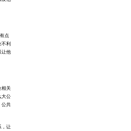
有点
业不利
以让他
业相关
么大公
，公共
系，让