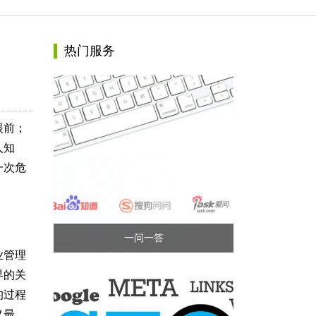
热门服务
眼前；
人知
一次危
一问一答
业管理
界的关
的过程
义最