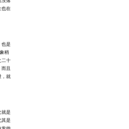
速没落
生也在
，也是
象稍
之二十
，而且
泄，就
次就是
尤其是
激发他