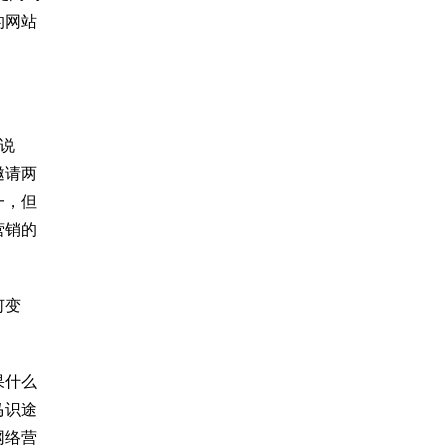
的网站
说
邀请两
一，但
营销的
何变
果什么
马识途
网络营