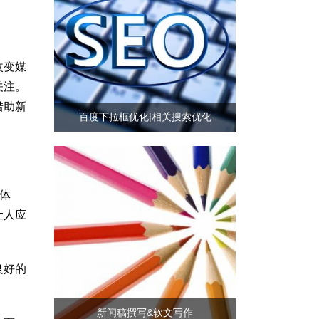
改变媒
关注。
借助新
百度下拉框优化|相关搜索优化
体
让人应
良好的
新闻稿撰写&软文写作