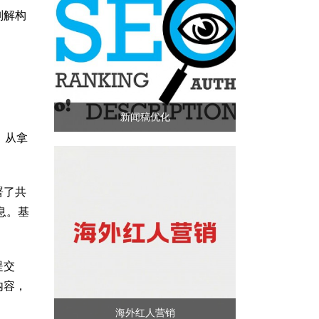
别解构
新闻稿优化
，从拿
署了共
息。基
提交
内容，
海外红人营销