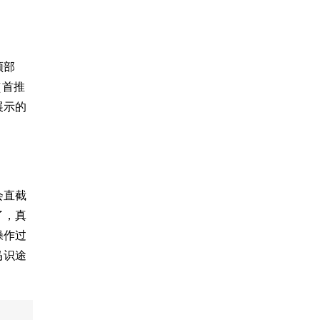
频部
（首推
展示的
会直截
了，真
操作过
马识途