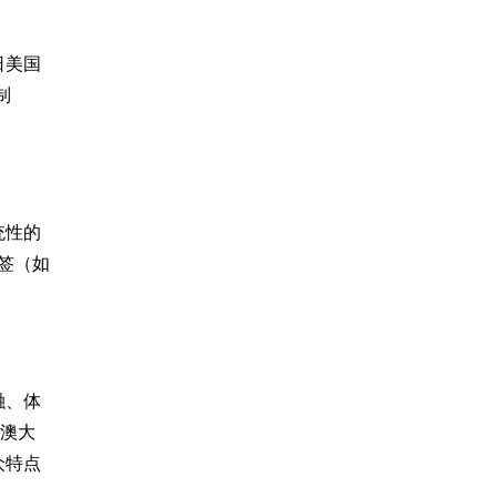
日美国
制
统性的
签（如
融、体
、澳大
众特点