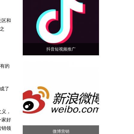
社区和
之
抖音短视频推广
具有的
成了
之义，
一家好
营销领
微博营销