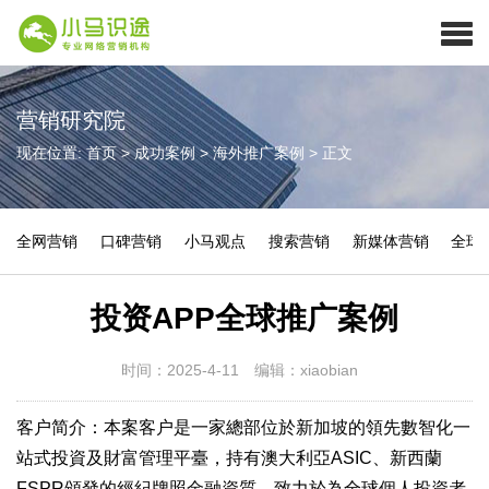
营销研究院
现在位置:
首页
>
成功案例
>
海外推广案例
>
正文
全网营销
口碑营销
小马观点
搜索营销
新媒体营销
全球
投资APP全球推广案例
时间：2025-4-11
编辑：xiaobian
客户简介：本案客户是一家總部位於新加坡的領先數智化一
站式投資及財富管理平臺，持有澳大利亞ASIC、新西蘭
FSPR頒發的經紀牌照金融資質。致力於為全球個人投資者