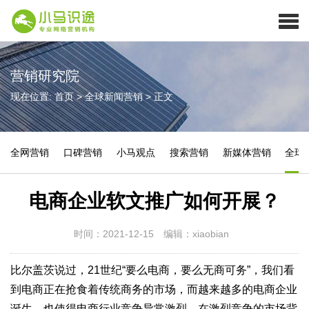
营销研究院
现在位置:
首页
>
全球新闻营销
>
正文
全网营销
口碑营销
小马观点
搜索营销
新媒体营销
全球
电商企业软文推广如何开展？
时间：2021-12-15
编辑：xiaobian
比尔盖茨说过，21世纪“要么电商，要么无商可务”，我们看
到电商正在抢食着传统商务的市场，而越来越多的电商企业
诞生，也使得电商行业竞争异常激烈。在激烈竞争的市场背