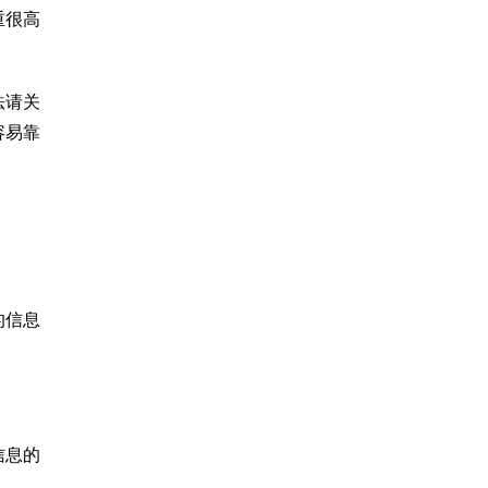
重很高
法请关
容易靠
的信息
信息的