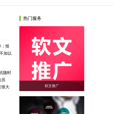
热门服务
率；恨
不加以
机随时
的员
软文推广
是很大