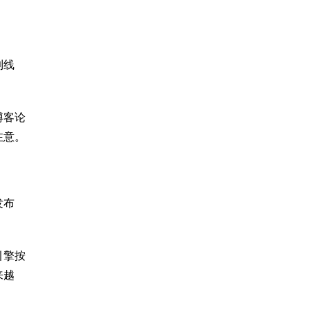
到线
博客论
注意。
发布
引擎按
来越