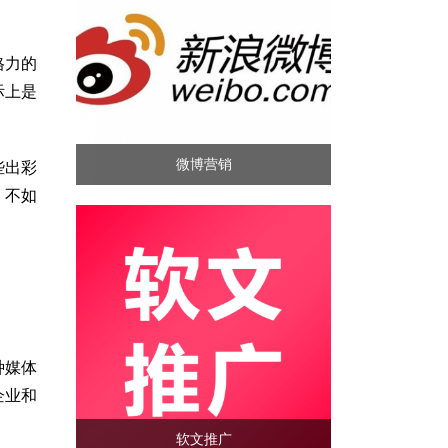
格力的
际上是
微博营销
些出彩
，不如
种媒体
企业和
软文推广