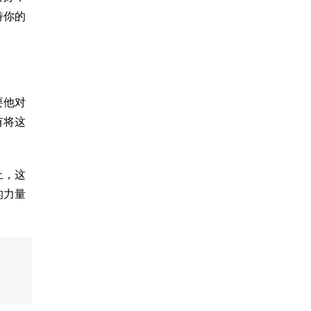
持你的
要他对
有将这
上，这
的力量