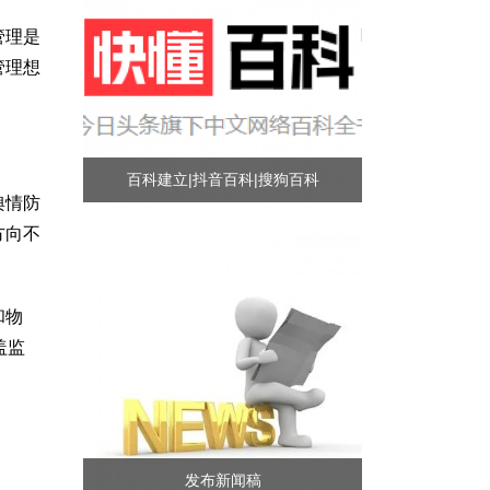
管理是
管理想
百科建立|抖音百科|搜狗百科
舆情防
方向不
和物
盖监
发布新闻稿